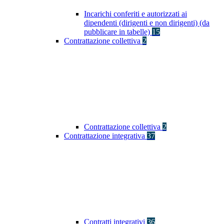
Incarichi conferiti e autorizzati ai
dipendenti (dirigenti e non dirigenti) (da
pubblicare in tabelle)
15
Contrattazione collettiva
2
Contrattazione collettiva
2
Contrattazione integrativa
37
Contratti integrativi
36