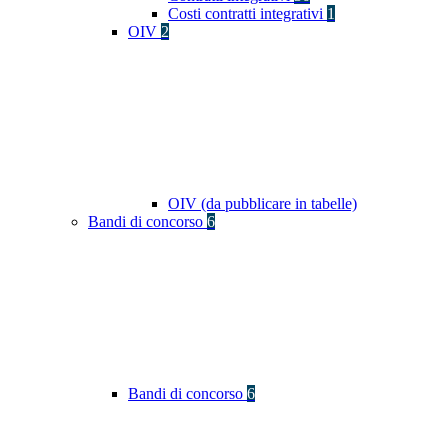
Costi contratti integrativi
1
OIV
2
OIV (da pubblicare in tabelle)
Bandi di concorso
6
Bandi di concorso
6