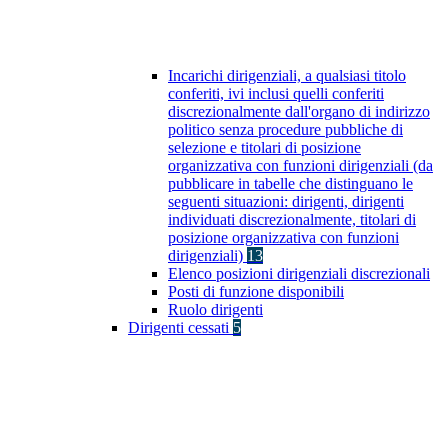
Incarichi dirigenziali, a qualsiasi titolo
conferiti, ivi inclusi quelli conferiti
discrezionalmente dall'organo di indirizzo
politico senza procedure pubbliche di
selezione e titolari di posizione
organizzativa con funzioni dirigenziali (da
pubblicare in tabelle che distinguano le
seguenti situazioni: dirigenti, dirigenti
individuati discrezionalmente, titolari di
posizione organizzativa con funzioni
dirigenziali)
13
Elenco posizioni dirigenziali discrezionali
Posti di funzione disponibili
Ruolo dirigenti
Dirigenti cessati
5