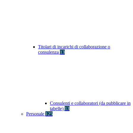
Titolari di incarichi di collaborazione o
consulenza
13
Consulenti e collaboratori (da pubblicare in
tabelle)
13
Personale
125