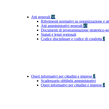
Atti generali
50
Riferimenti normativi su organizzazione e at
Atti amministrativi generali
43
Documenti di programmazione strategico-ge
Statuti e leggi regionali
Codice disciplinare e codice di condotta
2
Oneri informativi per cittadini e imprese
2
Scadenzario obblighi amministrativi
Oneri informativi per cittadini e imprese
2