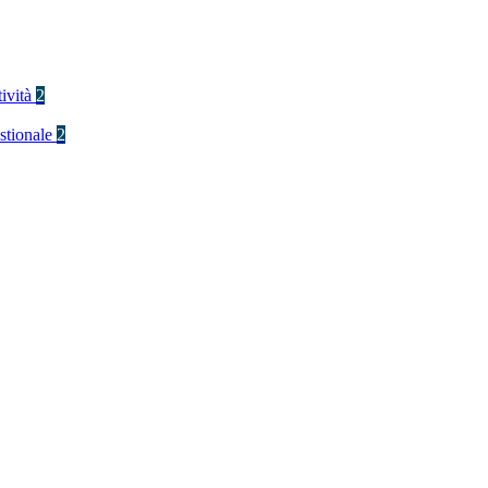
tività
2
stionale
2