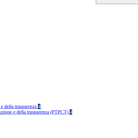
 e della trasparenza
4
rruzione e della trasparenza (PTPCT)
4