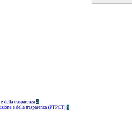
 e della trasparenza
4
rruzione e della trasparenza (PTPCT)
4