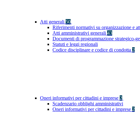
Atti generali
50
Riferimenti normativi su organizzazione e at
Atti amministrativi generali
43
Documenti di programmazione strategico-ge
Statuti e leggi regionali
Codice disciplinare e codice di condotta
2
Oneri informativi per cittadini e imprese
2
Scadenzario obblighi amministrativi
Oneri informativi per cittadini e imprese
2