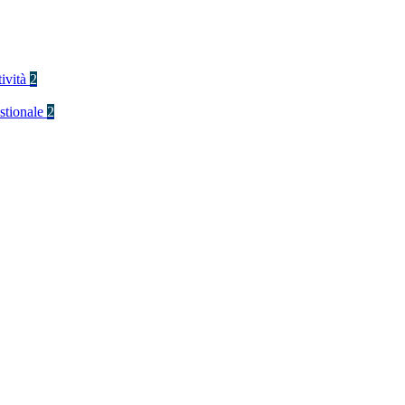
tività
2
stionale
2