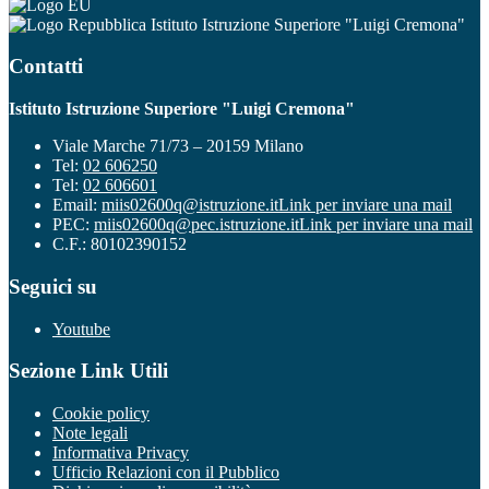
Istituto Istruzione Superiore "Luigi Cremona"
Contatti
Istituto Istruzione Superiore "Luigi Cremona"
Viale Marche 71/73 – 20159 Milano
Tel:
02 606250
Tel:
02 606601
Email:
miis02600q@istruzione.it
Link per inviare una mail
PEC:
miis02600q@pec.istruzione.it
Link per inviare una mail
C.F.: 80102390152
Seguici su
Youtube
Sezione Link Utili
Cookie policy
Note legali
Informativa Privacy
Ufficio Relazioni con il Pubblico