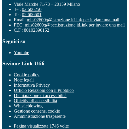
Viale Marche 71/73 – 20159 Milano
Tel:
02 606250
Tel:
02 606601
Email:
miis02600q@istruzione.it
Link per inviare una mail
PEC:
miis02600q@pec.istruzione.it
Link per inviare una mail
C.F.: 80102390152
Seguici su
Youtube
Sezione Link Utili
Cookie policy
Note legali
Informativa Privacy
Ufficio Relazioni con il Pubblico
Dichiarazione di accessibilità
Obiettivi di accessibilità
Whistleblowing
Gestione consensi cookie
Amministrazione trasparente
Pagina visualizzata
1746
volte