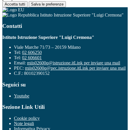
Accetta tutti
Salva le preferenze
Istituto Istruzione Superiore "Luigi Cremona"
Contatti
Istituto Istruzione Superiore "Luigi Cremona"
Viale Marche 71/73 – 20159 Milano
Tel:
02 606250
Tel:
02 606601
Email:
miis02600q@istruzione.it
Link per inviare una mail
PEC:
miis02600q@pec.istruzione.it
Link per inviare una mail
C.F.: 80102390152
Seguici su
Youtube
Sezione Link Utili
Cookie policy
Note legali
Informativa Privacy