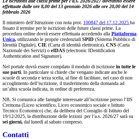
Le iscrizioni alle classi prime per l’a.s. 2026/2027 dovranno essere
effettuate dalle ore 8,00 del 13 gennaio 2026 alle ore 20,00 del 14
febbraio 2026
Il ministero dell’Istruzione con nota prot.
100847 del 17.12.2025
ha
fissato il termine per le iscrizioni delle future classi prime. La
procedura online dovrà essere effettuata accedendo alla
Piattaforma
Unica
,
utilizzando le proprie credenziali
SPID
(Sistema Pubblico di
Identità Digitale),
CIE
(Carta di identità elettronica),
CNS
(Carta
Nazionale dei Servizi) o
eIDAS
(electronic IDentification
Authentication and Signature).
Nel portale dovrà essere compilato il modulo di iscrizione
in tutte le
sue parti
. In particolare si chiede che vengano indicate anche le
scuole di seconda e terza scelta, al fine di facilitare, nel caso di non
accoglimento dell’iscrizione, il trasferimento della domanda ad
un’altra scuola indicata, in ordine di preferenza.
NB. Si comunica alle famiglie interessate all’iscrizione presso l’IIS
Cremona (Liceo scientifico, Liceo economico sociale e Istituto
Tecnico Economico) che, da delibera del Consiglio di Istituto del
19/12/2025, la distribuzione delle lezioni per l’a.s. 2026/27 sarà su
sei giorni,
dal lunedì al sabato compreso.
Contatti