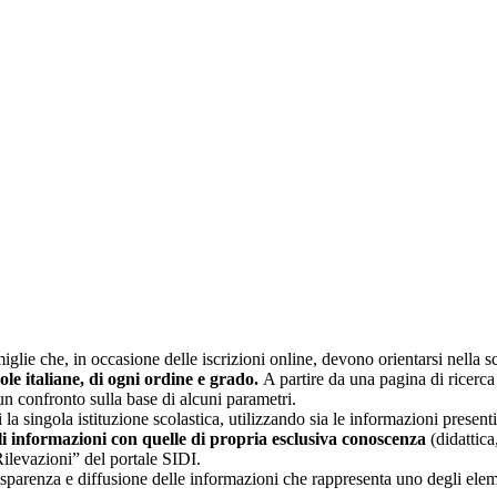
glie che, in occasione delle iscrizioni online, devono orientarsi nella sce
uole italiane, di ogni ordine e grado.
A partire da una pagina di ricerca e
un confronto sulla base di alcuni parametri.
 la singola istituzione scolastica, utilizzando sia le informazioni present
li informazioni con quelle di propria esclusiva conoscenza
(didattica,
Rilevazioni” del portale SIDI.
asparenza e diffusione delle informazioni che rappresenta uno degli eleme