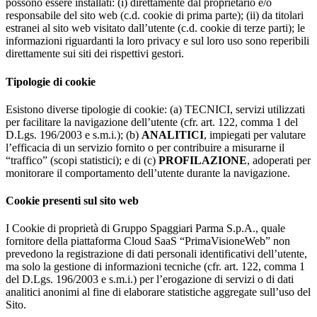
possono essere installati: (i) direttamente dal proprietario e/o
responsabile del sito web (c.d. cookie di prima parte); (ii) da titolari
estranei al sito web visitato dall’utente (c.d. cookie di terze parti); le
informazioni riguardanti la loro privacy e sul loro uso sono reperibili
direttamente sui siti dei rispettivi gestori.
Tipologie di cookie
Esistono diverse tipologie di cookie: (a) TECNICI, servizi utilizzati
per facilitare la navigazione dell’utente (cfr. art. 122, comma 1 del
D.Lgs. 196/2003 e s.m.i.); (b)
ANALITICI
, impiegati per valutare
l’efficacia di un servizio fornito o per contribuire a misurarne il
“traffico” (scopi statistici); e di (c)
PROFILAZIONE
, adoperati per
monitorare il comportamento dell’utente durante la navigazione.
Cookie presenti sul sito web
I Cookie di proprietà di Gruppo Spaggiari Parma S.p.A., quale
fornitore della piattaforma Cloud SaaS “PrimaVisioneWeb” non
prevedono la registrazione di dati personali identificativi dell’utente,
ma solo la gestione di informazioni tecniche (cfr. art. 122, comma 1
del D.Lgs. 196/2003 e s.m.i.) per l’erogazione di servizi o di dati
analitici anonimi al fine di elaborare statistiche aggregate sull’uso del
Sito.