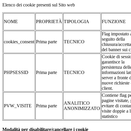
Elenco dei cookie presenti sul Sito web
NOME
PROPRIETÀ
TIPOLOGIA
FUNZIONE
Flag impostato 
seguito della
cookies_consent
Prima parte
TECNICO
chiusura/accett
del banner sui 
Cookie di sessi
garantisce la
persistenza dell
PHPSESSID
Prima parte
TECNICO
informazioni la
server a fronte 
nuove richieste 
client.
Contiene flag pe
pagine visitate,
ANALITICO
PVW_VISITE
Prima parte
evitare di conta
ANONIMIZZATO
visite doppie a l
statistico
Modalità per disabilitare/cancellare i cookie