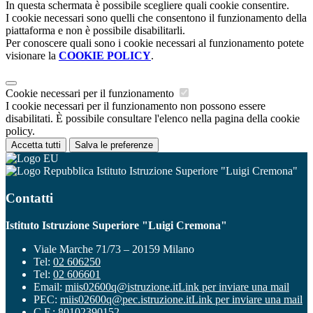
In questa schermata è possibile scegliere quali cookie consentire.
I cookie necessari sono quelli che consentono il funzionamento della
piattaforma e non è possibile disabilitarli.
Per conoscere quali sono i cookie necessari al funzionamento potete
visionare la
COOKIE POLICY
.
Cookie necessari per il funzionamento
I cookie necessari per il funzionamento non possono essere
disabilitati. È possibile consultare l'elenco nella pagina della cookie
policy.
Accetta tutti
Salva le preferenze
Istituto Istruzione Superiore "Luigi Cremona"
Contatti
Istituto Istruzione Superiore "Luigi Cremona"
Viale Marche 71/73 – 20159 Milano
Tel:
02 606250
Tel:
02 606601
Email:
miis02600q@istruzione.it
Link per inviare una mail
PEC:
miis02600q@pec.istruzione.it
Link per inviare una mail
C.F.: 80102390152