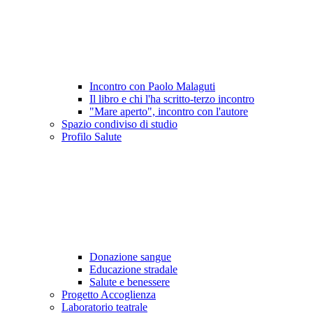
Incontro con Paolo Malaguti
Il libro e chi l'ha scritto-terzo incontro
"Mare aperto", incontro con l'autore
Spazio condiviso di studio
Profilo Salute
Donazione sangue
Educazione stradale
Salute e benessere
Progetto Accoglienza
Laboratorio teatrale