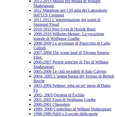
2012-2013 Misura per misura di William
Shakespeare
2012 Manifesto per i 20 anni del Laboratorio
dell’I.I.S Cremona
2011-2012 L’interpretazione dei sogni di
Sigmund Freud
2010-2011 Peer Gynt di Henrik Ibsen
2009-2010 Wilhelm Meister- La vocazione
teatrale di Wolfgang Goethe
2008-2009 Le avventure di Pinocchio di Carlo
Collodi
2007-2008 The waste land di Thomas Stearns
Eliot.
2006-2007 Pericle principe di Tiro di William
Shakespeare
2005-2006 Le città invisibili di Italo Calvino
2004- 2005 L’anima buona del Sezuan di Bertolt
Brecht
2003-2004 Settimo: ruba un po' meno di Dario
Fo
2002- 2003 Oresteia di Eschilo
2001-2002 Faust di Wolfgang Goethe
2000-2001 Chaosmos
1999- 2000 Cimbellino di William Shakespeare
1998-1999 Nihil o il secolo della morte