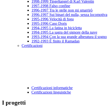
1998-1999 Tingeltangel di Karl Valentin
1997-1998 Falso confine
1996-1997 Tra le stelle non mi smarrirò
1996-1997 Sui binari del nulla, senza locomotiva
1995-1996 Velocità di fuga
1995-1996 Caso Doris
1994-1995 La fatina in bicicletta
1994-1995 La sagra del signore della nave
1993-1994 Con la sua grande alberatura il sogno
1992-1993 È finito il Ramadan
Certificazioni
Certificazioni informatiche
Certificazioni linguistiche
I progetti