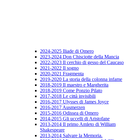
2024-2025 Iliade di Omero
2023-2024 Don Chisciotte della Mancia
2022-2023 Il cerchio di gesso del Caucaso
2021-2022 Il sogno
2020-2021 Fragmenta
2019-2020 La storia della colonna infame
2018-2019 Il maestro e Margherita
2018-2019 Come Ponzio Pilato
2017-2018 Le città invisibili
2016-2017 Ulysses di James Joyce
2016-2017 Ausmerzen
2015-2016 Odissea di Omero
2014-2015 Gli uccelli di Aristofane
2013-2014 Il primo Amleto di William
Shakespeare
2013-2014 Salvare la Memoria.