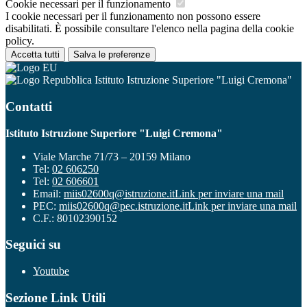
Cookie necessari per il funzionamento
I cookie necessari per il funzionamento non possono essere
disabilitati. È possibile consultare l'elenco nella pagina della cookie
policy.
Accetta tutti
Salva le preferenze
Istituto Istruzione Superiore "Luigi Cremona"
Contatti
Istituto Istruzione Superiore "Luigi Cremona"
Viale Marche 71/73 – 20159 Milano
Tel:
02 606250
Tel:
02 606601
Email:
miis02600q@istruzione.it
Link per inviare una mail
PEC:
miis02600q@pec.istruzione.it
Link per inviare una mail
C.F.: 80102390152
Seguici su
Youtube
Sezione Link Utili