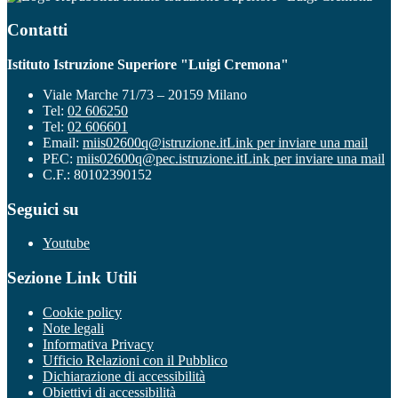
Contatti
Istituto Istruzione Superiore "Luigi Cremona"
Viale Marche 71/73 – 20159 Milano
Tel:
02 606250
Tel:
02 606601
Email:
miis02600q@istruzione.it
Link per inviare una mail
PEC:
miis02600q@pec.istruzione.it
Link per inviare una mail
C.F.: 80102390152
Seguici su
Youtube
Sezione Link Utili
Cookie policy
Note legali
Informativa Privacy
Ufficio Relazioni con il Pubblico
Dichiarazione di accessibilità
Obiettivi di accessibilità