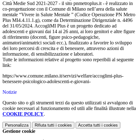
Città Medie Sud 2021-2027 - il sito pnmetroplus.it - è realizzato in
co-progettazione con il Comune di Milano nell’area della salute
mentale “Vivere in Salute Mentale ” (Codice Operazione PN Metro
Plus MI4.4.11.1.g), come da Determinazione Dirigenziale n. 4496
del 31/05/2024. AccogliMI Plus è un progetto dedicato ad
adolescenti e giovani dai 14 ai 26 anni, ai loro genitori e altre figure
di riferimento (docenti, figure psico-pedagogiche,
animatori/animatrici sociali ecc.), finalizzato a favorire lo sviluppo
dei loro percorsi di crescita e di benessere, attraverso azioni di
informazione, di sensibilizzazione e laboratori.
Tutte le informazioni relative al progetto sono reperibili al seguente
link:
https://www.comune.milano.it/servizi/welfare/accoglimi-plus-
benessere-psicologico-adolescenti-e-giovani-
Notizie
Questo sito o gli strumenti terzi da questo utilizzati si avvalgono di
cookie necessari al funzionamento ed utili alle finalità illustrate nella
COOKIE POLICY
.
Personalizza
Rifiuta tutti
i cookies
Accetta tutti
i cookies
Gestione cookie