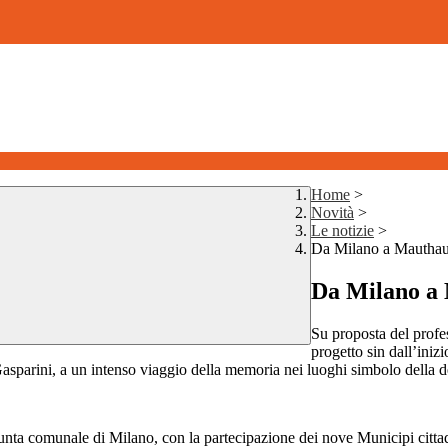
Home
>
Novità
>
Le notizie
>
Da Milano a Mauthaus
Da Milano a 
Su proposta del prof
progetto sin dall’iniz
sparini, a un intenso viaggio della memoria nei luoghi simbolo della de
Giunta comunale di Milano, con la partecipazione dei nove Municipi citta