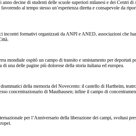
anno decine di studenti delle scuole superiori milanesi e dei Centri di
, favorendo al tempo stesso un’esperienza diretta e consapevole da riport
fici incontri formativi organizzati da ANPI e ANED, associazioni che ha
ittà.
ra mondiale ospitò un campo di transito e smistamento per deportati poli
di una delle pagine più dolorose della storia italiana ed europea.
iù drammatici della memoria del Novecento: il castello di Hartheim, teat
lesso concentrazionario di Mauthausen; infine il campo di concentramen
internazionale per l’Anniversario della liberazione dei campi, svoltasi pr
ropei.