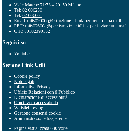
Viale Marche 71/73 – 20159 Milano
Tel:
02 606250
Tel:
02 606601
Email:
miis02600q@istruzione.it
Link per inviare una mail
PEC:
miis02600q@pec.istruzione.it
Link per inviare una mail
C.F.: 80102390152
Seguici su
Youtube
Sezione Link Utili
Cookie policy
Note legali
Informativa Privacy
Ufficio Relazioni con il Pubblico
Dichiarazione di accessibilità
Obiettivi di accessibilità
Whistleblowing
Gestione consensi cookie
Amministrazione trasparente
Pagina visualizzata
630
volte