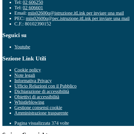
Tel:
02 606250
Tel:
02 606601
Email:
miis02600q@istruzione.it
Link per inviare una mail
PEC:
miis02600q@pec.istruzione.it
Link per inviare una mail
C.F.: 80102390152
Seguici su
Youtube
Sezione Link Utili
Cookie policy
Note legali
Informativa Privacy
Ufficio Relazioni con il Pubblico
Dichiarazione di accessibilità
Obiettivi di accessibilità
Whistleblowing
Gestione consensi cookie
Amministrazione trasparente
Pagina visualizzata
374
volte