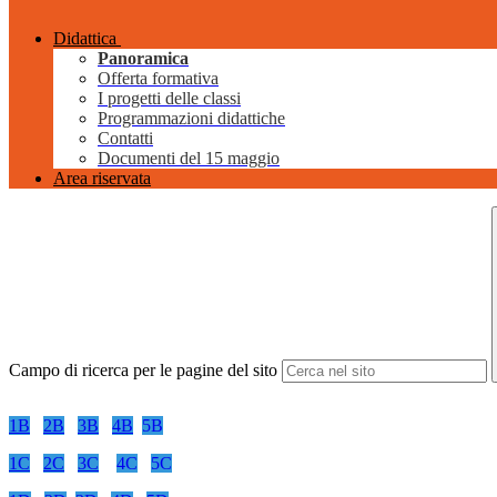
Didattica
Panoramica
Offerta formativa
I progetti delle classi
Programmazioni didattiche
Contatti
Documenti del 15 maggio
Area riservata
Campo di ricerca per le pagine del sito
1B
2B
3B
4B
5B
1C
2C
3C
4C
5C