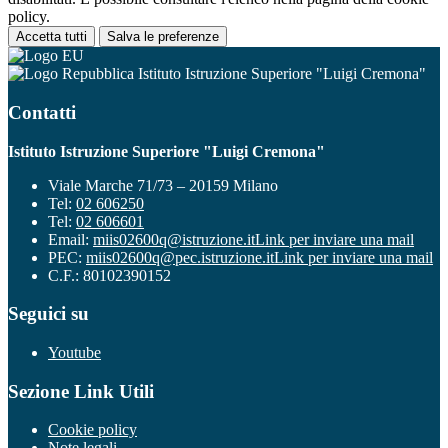
policy.
Accetta tutti
Salva le preferenze
Istituto Istruzione Superiore "Luigi Cremona"
Contatti
Istituto Istruzione Superiore "Luigi Cremona"
Viale Marche 71/73 – 20159 Milano
Tel:
02 606250
Tel:
02 606601
Email:
miis02600q@istruzione.it
Link per inviare una mail
PEC:
miis02600q@pec.istruzione.it
Link per inviare una mail
C.F.: 80102390152
Seguici su
Youtube
Sezione Link Utili
Cookie policy
Note legali