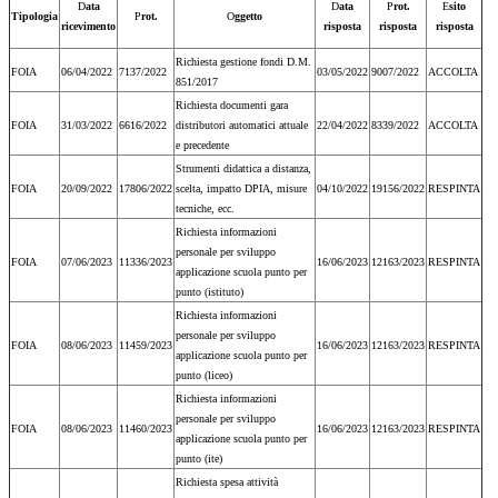
D
ata
D
ata
P
rot.
E
sito
Tipologia
P
rot.
O
ggetto
ricevimento
risposta
risposta
risposta
Richiesta gestione fondi D.M.
FOIA
06/04/2022
7137/2022
03/05/2022
9007/2022
ACCOLTA
851/2017
Richiesta documenti gara
FOIA
31/03/2022
6616/2022
distributori automatici attuale
22/04/2022
8339/2022
ACCOLTA
e precedente
Strumenti didattica a distanza,
FOIA
20/09/2022
17806/2022
scelta, impatto DPIA, misure
04/10/2022
19156/2022
RESPINTA
tecniche, ecc.
Richiesta informazioni
personale per sviluppo
FOIA
07/06/2023
11336/2023
16/06/2023
12163/2023
RESPINTA
applicazione scuola punto per
punto (istituto)
Richiesta informazioni
personale per sviluppo
FOIA
08/06/2023
11459/2023
16/06/2023
12163/2023
RESPINTA
applicazione scuola punto per
punto (liceo)
Richiesta informazioni
personale per sviluppo
FOIA
08/06/2023
11460/2023
16/06/2023
12163/2023
RESPINTA
applicazione scuola punto per
punto (ite)
Richiesta spesa attività