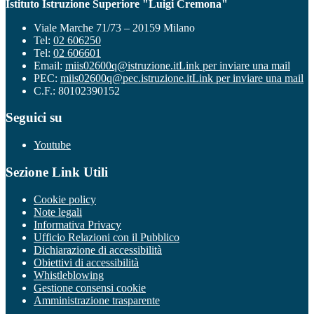
Istituto Istruzione Superiore "Luigi Cremona"
Viale Marche 71/73 – 20159 Milano
Tel:
02 606250
Tel:
02 606601
Email:
miis02600q@istruzione.it
Link per inviare una mail
PEC:
miis02600q@pec.istruzione.it
Link per inviare una mail
C.F.: 80102390152
Seguici su
Youtube
Sezione Link Utili
Cookie policy
Note legali
Informativa Privacy
Ufficio Relazioni con il Pubblico
Dichiarazione di accessibilità
Obiettivi di accessibilità
Whistleblowing
Gestione consensi cookie
Amministrazione trasparente