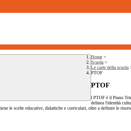
Home
>
Scuola
>
Le carte della scuola
PTOF
PTOF
l PTOF è il Piano Tr
delinea l'identità cult
ne le scelte educative, didattiche e curriculari, oltre a definire le risors