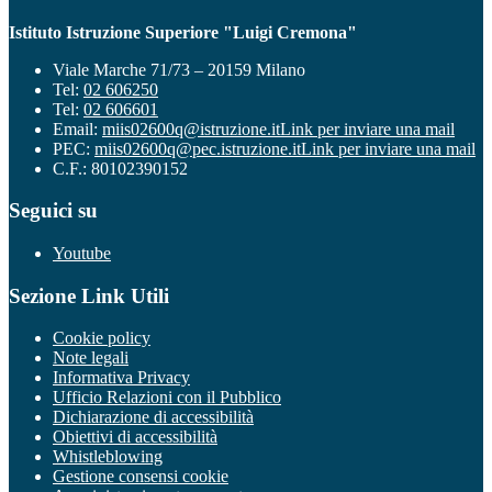
Istituto Istruzione Superiore "Luigi Cremona"
Viale Marche 71/73 – 20159 Milano
Tel:
02 606250
Tel:
02 606601
Email:
miis02600q@istruzione.it
Link per inviare una mail
PEC:
miis02600q@pec.istruzione.it
Link per inviare una mail
C.F.: 80102390152
Seguici su
Youtube
Sezione Link Utili
Cookie policy
Note legali
Informativa Privacy
Ufficio Relazioni con il Pubblico
Dichiarazione di accessibilità
Obiettivi di accessibilità
Whistleblowing
Gestione consensi cookie