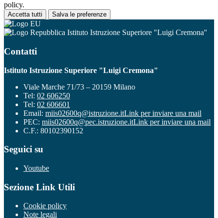
policy.
Accetta tutti
Salva le preferenze
Istituto Istruzione Superiore "Luigi Cremona"
Contatti
Istituto Istruzione Superiore "Luigi Cremona"
Viale Marche 71/73 – 20159 Milano
Tel:
02 606250
Tel:
02 606601
Email:
miis02600q@istruzione.it
Link per inviare una mail
PEC:
miis02600q@pec.istruzione.it
Link per inviare una mail
C.F.: 80102390152
Seguici su
Youtube
Sezione Link Utili
Cookie policy
Note legali