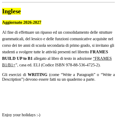
Inglese
Aggiornato 2026-2027
Al fine di effettuare un ripasso ed un consolidamento delle strutture
grammaticali, del lessico e delle funzioni comunicative acquisite nel
corso dei tre anni di scuola secondaria di primo grado, si invitano gli
studenti a svolgere tutte le attività presenti nel libretto
FRAMES
BUILD
UP to
B1
allegato al libro di testo in adozione
“FRAMES
B1/B1+
”, casa ed. ELI (Codice ISBN 978-88-536-4725-2).
Gli esercizi di
WRITING
(come “Write a Paragraph” o “Write a
Description”) devono essere fatti su un quaderno a parte.
Enjoy your holidays :-)