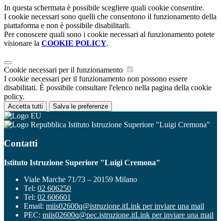
In questa schermata è possibile scegliere quali cookie consentire.
I cookie necessari sono quelli che consentono il funzionamento della
piattaforma e non è possibile disabilitarli.
Per conoscere quali sono i cookie necessari al funzionamento potete
visionare la
COOKIE POLICY
.
Cookie necessari per il funzionamento
I cookie necessari per il funzionamento non possono essere
disabilitati. È possibile consultare l'elenco nella pagina della cookie
policy.
Accetta tutti
Salva le preferenze
Istituto Istruzione Superiore "Luigi Cremona"
Contatti
Istituto Istruzione Superiore "Luigi Cremona"
Viale Marche 71/73 – 20159 Milano
Tel:
02 606250
Tel:
02 606601
Email:
miis02600q@istruzione.it
Link per inviare una mail
PEC:
miis02600q@pec.istruzione.it
Link per inviare una mail