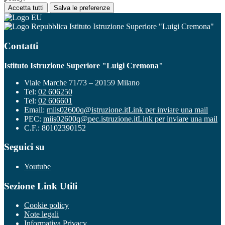
Accetta tutti
Salva le preferenze
Istituto Istruzione Superiore "Luigi Cremona"
Contatti
Istituto Istruzione Superiore "Luigi Cremona"
Viale Marche 71/73 – 20159 Milano
Tel:
02 606250
Tel:
02 606601
Email:
miis02600q@istruzione.it
Link per inviare una mail
PEC:
miis02600q@pec.istruzione.it
Link per inviare una mail
C.F.: 80102390152
Seguici su
Youtube
Sezione Link Utili
Cookie policy
Note legali
Informativa Privacy