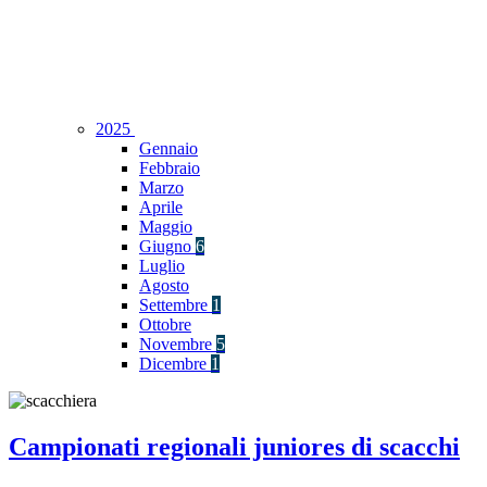
2025
Gennaio
Febbraio
Marzo
Aprile
Maggio
Giugno
6
Luglio
Agosto
Settembre
1
Ottobre
Novembre
5
Dicembre
1
Campionati regionali juniores di scacchi