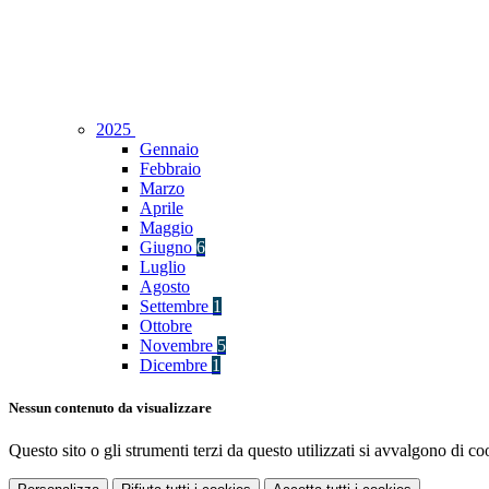
2025
Gennaio
Febbraio
Marzo
Aprile
Maggio
Giugno
6
Luglio
Agosto
Settembre
1
Ottobre
Novembre
5
Dicembre
1
Nessun contenuto da visualizzare
Questo sito o gli strumenti terzi da questo utilizzati si avvalgono di coo