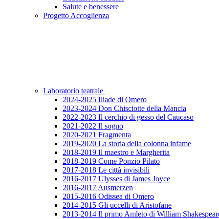
Salute e benessere
Progetto Accoglienza
Laboratorio teatrale
2024-2025 Iliade di Omero
2023-2024 Don Chisciotte della Mancia
2022-2023 Il cerchio di gesso del Caucaso
2021-2022 Il sogno
2020-2021 Fragmenta
2019-2020 La storia della colonna infame
2018-2019 Il maestro e Margherita
2018-2019 Come Ponzio Pilato
2017-2018 Le città invisibili
2016-2017 Ulysses di James Joyce
2016-2017 Ausmerzen
2015-2016 Odissea di Omero
2014-2015 Gli uccelli di Aristofane
2013-2014 Il primo Amleto di William Shakespear