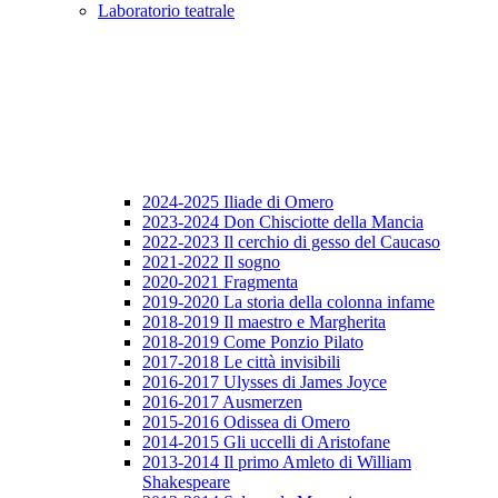
Laboratorio teatrale
2024-2025 Iliade di Omero
2023-2024 Don Chisciotte della Mancia
2022-2023 Il cerchio di gesso del Caucaso
2021-2022 Il sogno
2020-2021 Fragmenta
2019-2020 La storia della colonna infame
2018-2019 Il maestro e Margherita
2018-2019 Come Ponzio Pilato
2017-2018 Le città invisibili
2016-2017 Ulysses di James Joyce
2016-2017 Ausmerzen
2015-2016 Odissea di Omero
2014-2015 Gli uccelli di Aristofane
2013-2014 Il primo Amleto di William
Shakespeare