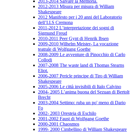
2013-2014 Salvare la Memoria.
2012-2013 Misura per misura di William
Shakespeare
2012 Manifesto per i 20 anni del Laboratorio
dell’I.I.S Cremona
2011-2012 L’interpretazione dei sogni di
Sigmund Freud
2010-2011 Peer Gynt di Henrik Ibsen
2009-2010 Wilhelm Meister- La vocazione
teatrale di Wolfgang Goethe
2008-2009 Le avventure di Pinocchio di Carlo
Collodi
2007-2008 The waste land di Thomas Stearns
Eliot.
2006-2007 Pericle principe di Tiro di William
Shakespeare
2005-2006 Le città invisibili di Italo Calvino
2004- 2005 L’anima buona del Sezuan di Bertolt
Brecht
2003-2004 Settimo: ruba un po' meno di Dario
Fo
2002- 2003 Oresteia di Eschilo
2001-2002 Faust di Wolfgang Goethe
2000-2001 Chaosmos
1999- 2000 Cimbellino di William Shakespeare