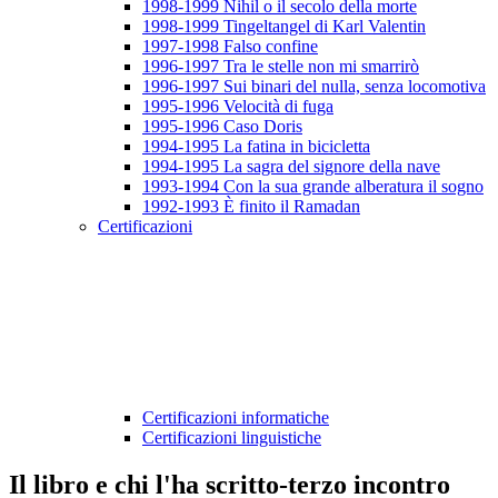
1998-1999 Nihil o il secolo della morte
1998-1999 Tingeltangel di Karl Valentin
1997-1998 Falso confine
1996-1997 Tra le stelle non mi smarrirò
1996-1997 Sui binari del nulla, senza locomotiva
1995-1996 Velocità di fuga
1995-1996 Caso Doris
1994-1995 La fatina in bicicletta
1994-1995 La sagra del signore della nave
1993-1994 Con la sua grande alberatura il sogno
1992-1993 È finito il Ramadan
Certificazioni
Certificazioni informatiche
Certificazioni linguistiche
Il libro e chi l'ha scritto-terzo incontro