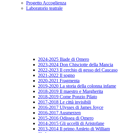
Progetto Accoglienza
Laboratorio teatrale
2024-2025 Iliade di Omero
2023-2024 Don Chisciotte della Mancia
2022-2023 Il cerchio di gesso del Caucaso
2021-2022 Il sogno
2020-2021 Fragmenta
2019-2020 La storia della colonna infame
2018-2019 Il maestro e Margherita
2018-2019 Come Ponzio Pilato
2017-2018 Le città invisibili
2016-2017 Ulysses di James Joyce
2016-2017 Ausmerzen
2015-2016 Odissea di Omero
2014-2015 Gli uccelli di Aristofane
2013-2014 Il primo Amleto di William