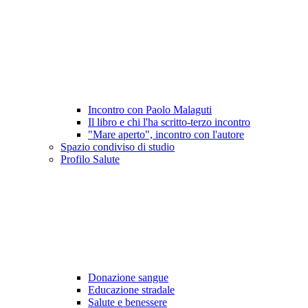
Incontro con Paolo Malaguti
Il libro e chi l'ha scritto-terzo incontro
"Mare aperto", incontro con l'autore
Spazio condiviso di studio
Profilo Salute
Donazione sangue
Educazione stradale
Salute e benessere