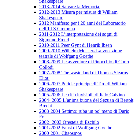
Shakespeare
2013-2014 Salvare la Memoria.
2012-2013 Misura per misura di William
Shakespeare
2012 Manifesto per i 20 anni del Laboratorio
dell’I.I.S Cremona
2011-2012 L’interpretazione dei sogni di
Sigmund Freud
2010-2011 Peer Gynt di Henrik Ibsen
2009-2010 Wilhelm Meister- La vocazione
teatrale di Wolfgang Goethe
2008-2009 Le avventure di Pinocchio di Carlo
Collodi
2007-2008 The waste land di Thomas Stearns
Eliot.
2006-2007 Pericle principe di Tiro di William
Shakespeare
2005-2006 Le città invisibili di Italo Calvino
2004- 2005 L’anima buona del Sezuan di Bertolt
Brecht
2003-2004 Settimo: ruba un po' meno di Dario
Fo
2002- 2003 Oresteia di Eschilo
2001-2002 Faust di Wolfgang Goethe
2000-2001 Chaosmos