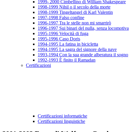
1999- 2000 Cimbellino di William Shakespeare
1998-1999 Nihil o il secolo della morte
1998-1999 Tingeltangel di Karl Valentin
1997-1998 Falso confine
1996-1997 Tra le stelle non mi smarrirò
1996-1997 Sui binari del nulla, senza locomotiva
1995-1996 Velocità di fuga
1995-1996 Caso Doris
1994-1995 La fatina in bicicletta
1994-1995 La sagra del signore della nave
1993-1994 Con la sua grande alberatura il sogno
1992-1993 È finito il Ramadan
Certificazioni
Certificazioni informatiche
Certificazioni linguistiche