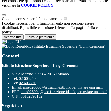
Per conoscere quali sono i cookie necessari al funzionamento potete
visionare la
COOKIE POLICY
.
Cookie necessari per il funzionamento
I cookie necessari per il funzionamento non possono essere
disabilitati. È possibile consultare l'elenco nella pagina della cookie
policy.
Accetta tutti
Salva le preferenze
Istituto Istruzione Superiore "Luigi Cremona"
Contatti
Istituto Istruzione Superiore "Luigi Cremona"
Viale Marche 71/73 – 20159 Milano
Tel:
02 606250
Tel:
02 606601
Email:
miis02600q@istruzione.it
Link per inviare una mail
PEC:
miis02600q@pec.istruzione.it
Link per inviare una mail
C.F.: 80102390152
Seguici su