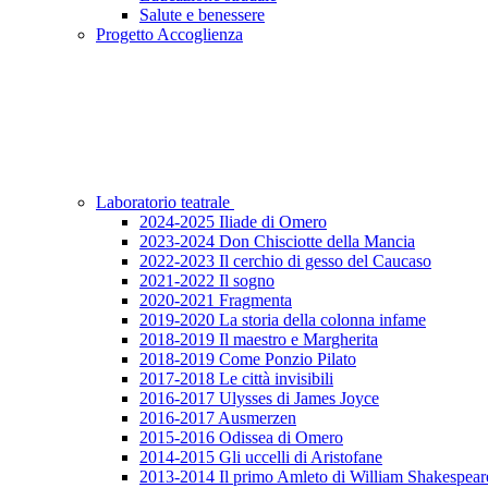
Salute e benessere
Progetto Accoglienza
Laboratorio teatrale
2024-2025 Iliade di Omero
2023-2024 Don Chisciotte della Mancia
2022-2023 Il cerchio di gesso del Caucaso
2021-2022 Il sogno
2020-2021 Fragmenta
2019-2020 La storia della colonna infame
2018-2019 Il maestro e Margherita
2018-2019 Come Ponzio Pilato
2017-2018 Le città invisibili
2016-2017 Ulysses di James Joyce
2016-2017 Ausmerzen
2015-2016 Odissea di Omero
2014-2015 Gli uccelli di Aristofane
2013-2014 Il primo Amleto di William Shakespear