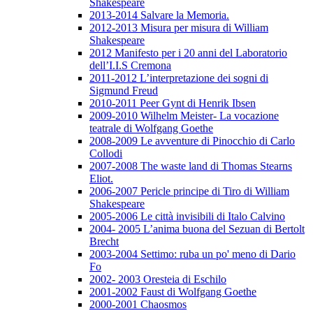
Shakespeare
2013-2014 Salvare la Memoria.
2012-2013 Misura per misura di William
Shakespeare
2012 Manifesto per i 20 anni del Laboratorio
dell’I.I.S Cremona
2011-2012 L’interpretazione dei sogni di
Sigmund Freud
2010-2011 Peer Gynt di Henrik Ibsen
2009-2010 Wilhelm Meister- La vocazione
teatrale di Wolfgang Goethe
2008-2009 Le avventure di Pinocchio di Carlo
Collodi
2007-2008 The waste land di Thomas Stearns
Eliot.
2006-2007 Pericle principe di Tiro di William
Shakespeare
2005-2006 Le città invisibili di Italo Calvino
2004- 2005 L’anima buona del Sezuan di Bertolt
Brecht
2003-2004 Settimo: ruba un po' meno di Dario
Fo
2002- 2003 Oresteia di Eschilo
2001-2002 Faust di Wolfgang Goethe
2000-2001 Chaosmos