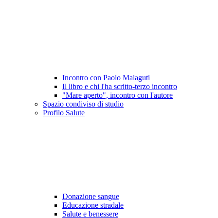
Incontro con Paolo Malaguti
Il libro e chi l'ha scritto-terzo incontro
"Mare aperto", incontro con l'autore
Spazio condiviso di studio
Profilo Salute
Donazione sangue
Educazione stradale
Salute e benessere