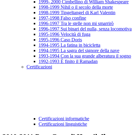
1999- 2000 Cimbellino di William Shakespeare
1998-1999 Nihil o il secolo della morte
1998-1999 Tingeltangel di Karl Valentin
1997-1998 Falso confine
1996-1997 Tra le stelle non mi smarrirò
1996-1997 Sui binari del nulla, senza locomotiva
1995-1996 Velocità di fuga
1995-1996 Caso Doris
1994-1995 La fatina in bicicletta
1994-1995 La sagra del signore della nave
1993-1994 Con la sua grande alberatura il sogno
1992-1993 È finito il Ramadan
Certificazioni
Certificazioni informatiche
Certificazioni linguistiche