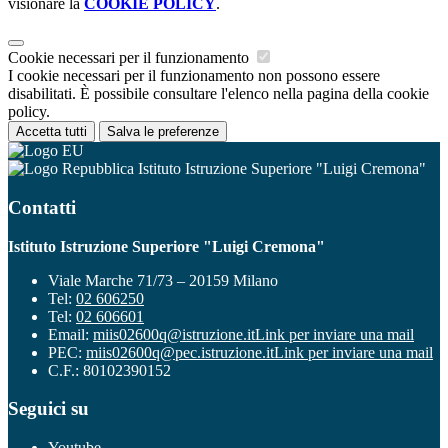
visionare la
COOKIE POLICY
.
Cookie necessari per il funzionamento
I cookie necessari per il funzionamento non possono essere
disabilitati. È possibile consultare l'elenco nella pagina della cookie
policy.
Accetta tutti
Salva le preferenze
Istituto Istruzione Superiore "Luigi Cremona"
Contatti
Istituto Istruzione Superiore "Luigi Cremona"
Viale Marche 71/73 – 20159 Milano
Tel:
02 606250
Tel:
02 606601
Email:
miis02600q@istruzione.it
Link per inviare una mail
PEC:
miis02600q@pec.istruzione.it
Link per inviare una mail
C.F.: 80102390152
Seguici su
Youtube