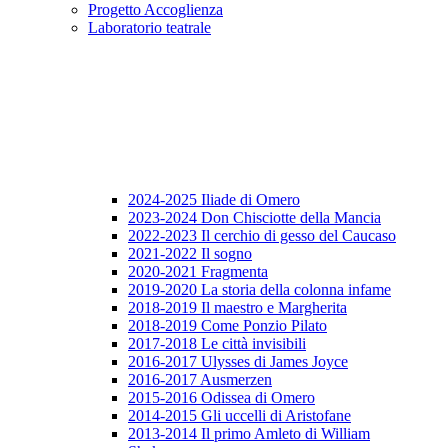
Progetto Accoglienza
Laboratorio teatrale
2024-2025 Iliade di Omero
2023-2024 Don Chisciotte della Mancia
2022-2023 Il cerchio di gesso del Caucaso
2021-2022 Il sogno
2020-2021 Fragmenta
2019-2020 La storia della colonna infame
2018-2019 Il maestro e Margherita
2018-2019 Come Ponzio Pilato
2017-2018 Le città invisibili
2016-2017 Ulysses di James Joyce
2016-2017 Ausmerzen
2015-2016 Odissea di Omero
2014-2015 Gli uccelli di Aristofane
2013-2014 Il primo Amleto di William