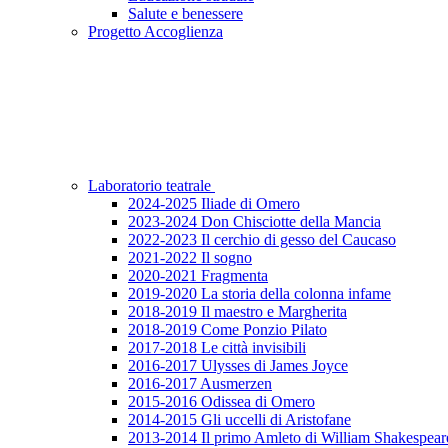
Salute e benessere
Progetto Accoglienza
Laboratorio teatrale
2024-2025 Iliade di Omero
2023-2024 Don Chisciotte della Mancia
2022-2023 Il cerchio di gesso del Caucaso
2021-2022 Il sogno
2020-2021 Fragmenta
2019-2020 La storia della colonna infame
2018-2019 Il maestro e Margherita
2018-2019 Come Ponzio Pilato
2017-2018 Le città invisibili
2016-2017 Ulysses di James Joyce
2016-2017 Ausmerzen
2015-2016 Odissea di Omero
2014-2015 Gli uccelli di Aristofane
2013-2014 Il primo Amleto di William Shakespear