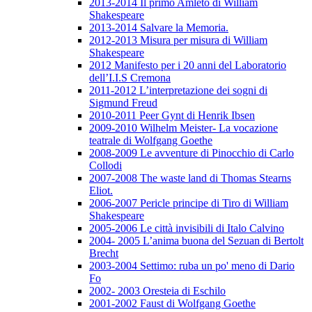
2013-2014 Il primo Amleto di William
Shakespeare
2013-2014 Salvare la Memoria.
2012-2013 Misura per misura di William
Shakespeare
2012 Manifesto per i 20 anni del Laboratorio
dell’I.I.S Cremona
2011-2012 L’interpretazione dei sogni di
Sigmund Freud
2010-2011 Peer Gynt di Henrik Ibsen
2009-2010 Wilhelm Meister- La vocazione
teatrale di Wolfgang Goethe
2008-2009 Le avventure di Pinocchio di Carlo
Collodi
2007-2008 The waste land di Thomas Stearns
Eliot.
2006-2007 Pericle principe di Tiro di William
Shakespeare
2005-2006 Le città invisibili di Italo Calvino
2004- 2005 L’anima buona del Sezuan di Bertolt
Brecht
2003-2004 Settimo: ruba un po' meno di Dario
Fo
2002- 2003 Oresteia di Eschilo
2001-2002 Faust di Wolfgang Goethe