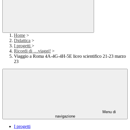
Home
>
Didattica
>
I progetti
>
Ricordi di …viaggi!
>
Viaggio a Roma 4A-4G-4H-5E liceo scientifico 21-23 marzo
23
Menu di
navigazione
I progetti