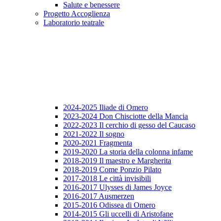
Salute e benessere
Progetto Accoglienza
Laboratorio teatrale
2024-2025 Iliade di Omero
2023-2024 Don Chisciotte della Mancia
2022-2023 Il cerchio di gesso del Caucaso
2021-2022 Il sogno
2020-2021 Fragmenta
2019-2020 La storia della colonna infame
2018-2019 Il maestro e Margherita
2018-2019 Come Ponzio Pilato
2017-2018 Le città invisibili
2016-2017 Ulysses di James Joyce
2016-2017 Ausmerzen
2015-2016 Odissea di Omero
2014-2015 Gli uccelli di Aristofane