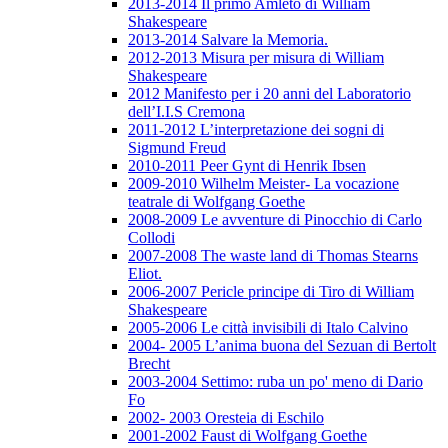
2013-2014 Il primo Amleto di William
Shakespeare
2013-2014 Salvare la Memoria.
2012-2013 Misura per misura di William
Shakespeare
2012 Manifesto per i 20 anni del Laboratorio
dell’I.I.S Cremona
2011-2012 L’interpretazione dei sogni di
Sigmund Freud
2010-2011 Peer Gynt di Henrik Ibsen
2009-2010 Wilhelm Meister- La vocazione
teatrale di Wolfgang Goethe
2008-2009 Le avventure di Pinocchio di Carlo
Collodi
2007-2008 The waste land di Thomas Stearns
Eliot.
2006-2007 Pericle principe di Tiro di William
Shakespeare
2005-2006 Le città invisibili di Italo Calvino
2004- 2005 L’anima buona del Sezuan di Bertolt
Brecht
2003-2004 Settimo: ruba un po' meno di Dario
Fo
2002- 2003 Oresteia di Eschilo
2001-2002 Faust di Wolfgang Goethe