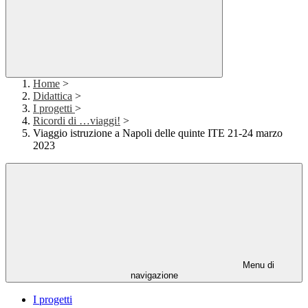
Home
>
Didattica
>
I progetti
>
Ricordi di …viaggi!
>
Viaggio istruzione a Napoli delle quinte ITE 21-24 marzo
2023
Menu di
navigazione
I progetti