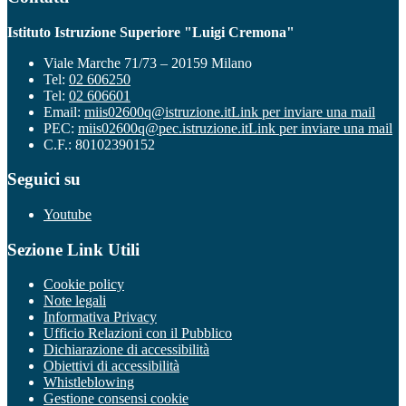
Istituto Istruzione Superiore "Luigi Cremona"
Viale Marche 71/73 – 20159 Milano
Tel:
02 606250
Tel:
02 606601
Email:
miis02600q@istruzione.it
Link per inviare una mail
PEC:
miis02600q@pec.istruzione.it
Link per inviare una mail
C.F.: 80102390152
Seguici su
Youtube
Sezione Link Utili
Cookie policy
Note legali
Informativa Privacy
Ufficio Relazioni con il Pubblico
Dichiarazione di accessibilità
Obiettivi di accessibilità
Whistleblowing
Gestione consensi cookie