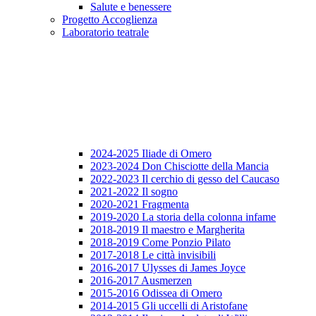
Salute e benessere
Progetto Accoglienza
Laboratorio teatrale
2024-2025 Iliade di Omero
2023-2024 Don Chisciotte della Mancia
2022-2023 Il cerchio di gesso del Caucaso
2021-2022 Il sogno
2020-2021 Fragmenta
2019-2020 La storia della colonna infame
2018-2019 Il maestro e Margherita
2018-2019 Come Ponzio Pilato
2017-2018 Le città invisibili
2016-2017 Ulysses di James Joyce
2016-2017 Ausmerzen
2015-2016 Odissea di Omero
2014-2015 Gli uccelli di Aristofane